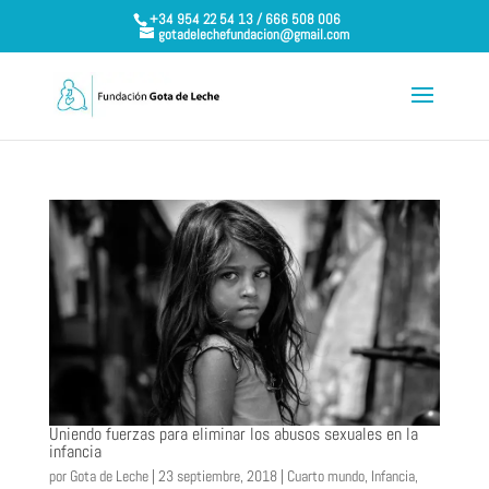
+34 954 22 54 13 / 666 508 006
gotadelechefundacion@gmail.com
Uniendo fuerzas para eliminar los abusos sexuales en la
infancia
por
Gota de Leche
|
23 septiembre, 2018
|
Cuarto mundo
,
Infancia
,