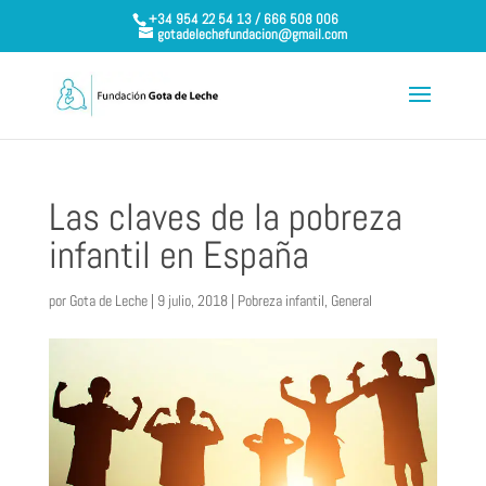
+34 954 22 54 13 / 666 508 006
gotadelechefundacion@gmail.com
Las claves de la pobreza
infantil en España
por
Gota de Leche
|
9 julio, 2018
|
Pobreza infantil
,
General